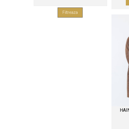
42
36
HAI