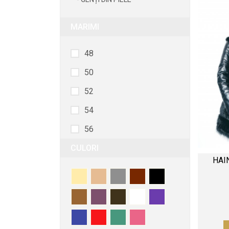
MARIMI
48
50
52
54
56
CULORI
58
HAI
46
44
38
40