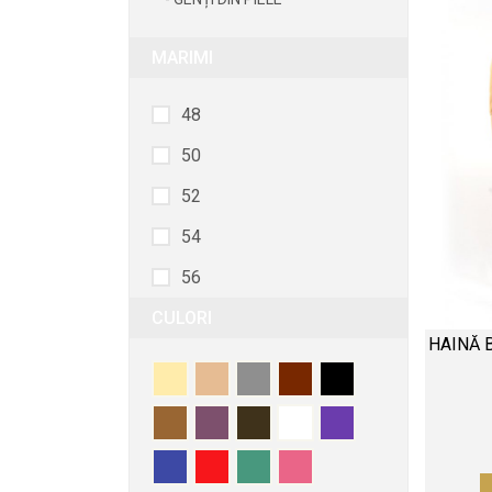
MARIMI
48
50
52
54
56
CULORI
58
HAINĂ 
46
44
38
40