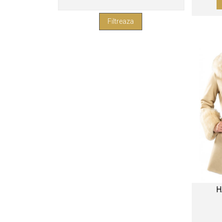
42
36
H