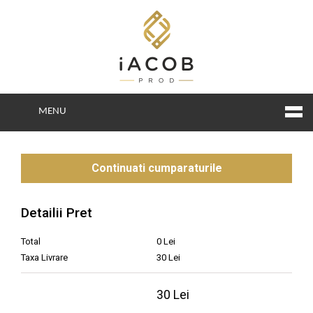
MENU
Continuati cumparaturile
Detailii Pret
Total
0 Lei
Taxa Livrare
30 Lei
TOTAL
30 Lei