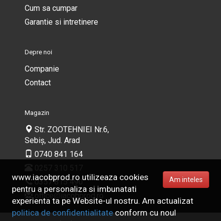
Cum sa cumpar
Garantie si intretinere
Depre noi
Companie
Contact
Magazin
Str. ZOOTEHNIEI Nr.6,
Sebiș, Jud. Arad
0740 841 164
0257 310 517
www.iacobprod.ro utilizeaza cookies
Am inteles
0357 815 490
pentru a personaliza si imbunatati
office@iacobprod.ro
experienta ta pe Website-ul nostru. Am actualizat
politica de confidentialitate
conform cu noul