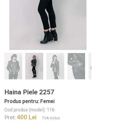
Haina Piele 2257
Produs pentru: Femei
Cod produs (model): 116
400 Lei
Pret:
TVA inclus