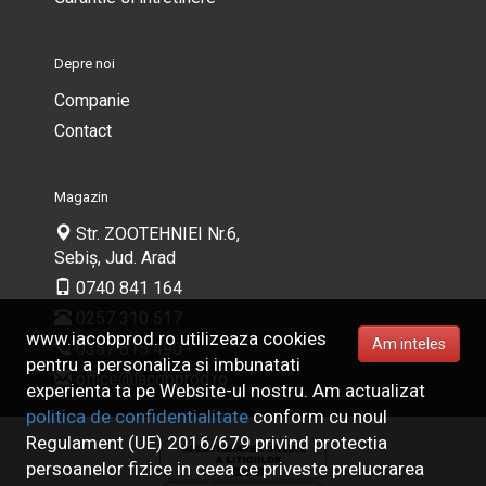
Depre noi
Companie
Contact
Magazin
Str. ZOOTEHNIEI Nr.6,
Sebiș, Jud. Arad
0740 841 164
0257 310 517
www.iacobprod.ro utilizeaza cookies
Am inteles
0357 815 490
pentru a personaliza si imbunatati
office@iacobprod.ro
experienta ta pe Website-ul nostru. Am actualizat
politica de confidentialitate
conform cu noul
Regulament (UE) 2016/679 privind protectia
persoanelor fizice in ceea ce priveste prelucrarea