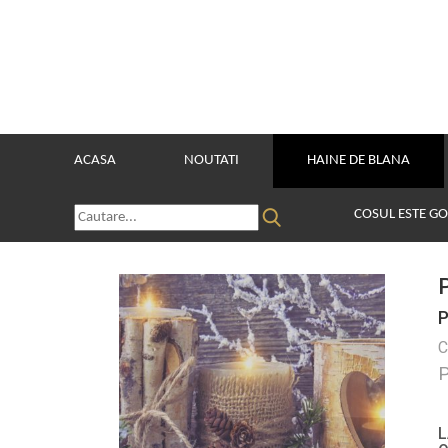
ACASA
NOUTATI
HAINE DE BLANA
COSUL ESTE G
P
C
P
L