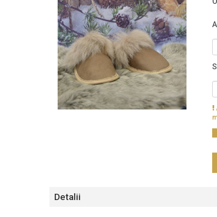
O
A
S
m
Detalii