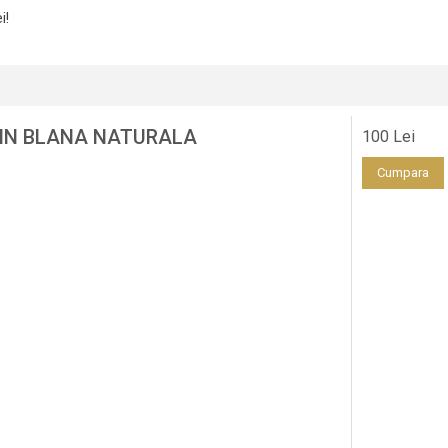
i!
DIN BLANA NATURALA
100 Lei
Cumpara