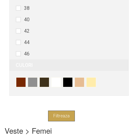
38
40
42
44
46
CULORI
48
50
52
Veste > Femei